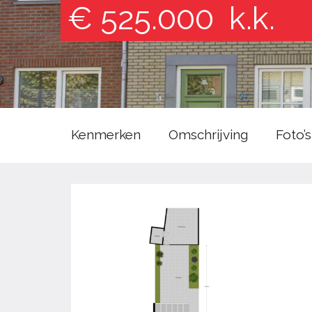
€ 525.000
k.k.
Kenmerken
Omschrijving
Foto’s