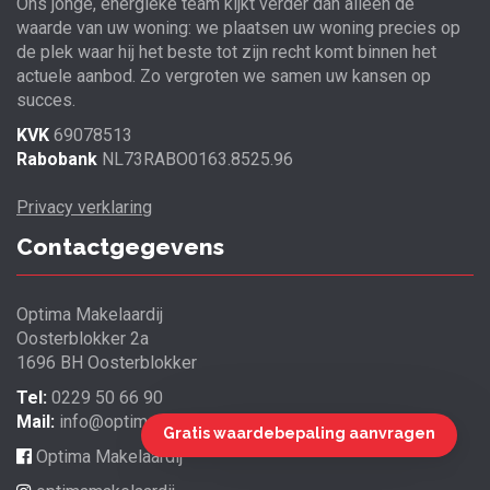
Ons jonge, energieke team kijkt verder dan alleen de
waarde van uw woning: we plaatsen uw woning precies op
de plek waar hij het beste tot zijn recht komt binnen het
actuele aanbod. Zo vergroten we samen uw kansen op
succes.
KVK
69078513
Rabobank
NL73RABO0163.8525.96
Privacy verklaring
Contactgegevens
Optima Makelaardij
Oosterblokker 2a
1696 BH Oosterblokker
Tel:
0229 50 66 90
Mail:
info@optimamakelaardij.nl
Gratis waardebepaling aanvragen
Optima Makelaardij