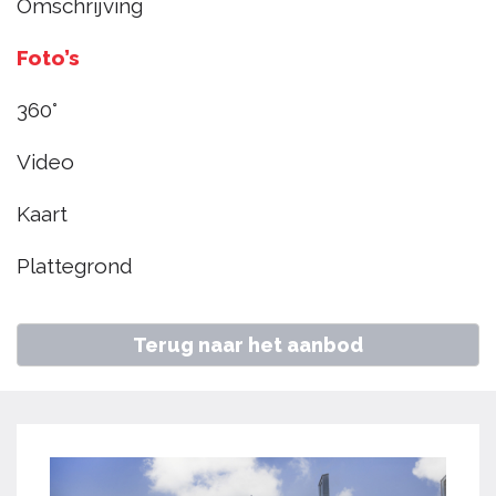
Omschrijving
Zwaag
Foto’s
€ 525.000
k.k.
360°
Video
Home
Aanbod
Hoge weere 24, Zwaag
Kaart
Plattegrond
Terug naar het aanbod