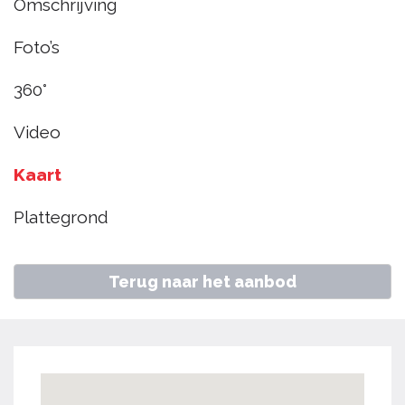
Omschrijving
Hoorn
Foto’s
€ 310.000
k.k.
360°
Video
Home
Aanbod
Zandsteen 15, Hoorn
Kaart
Plattegrond
Terug naar het aanbod