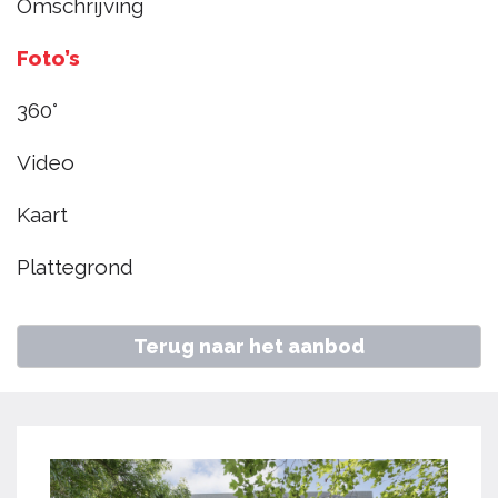
Omschrijving
Hoorn
Foto’s
€ 310.000
k.k.
360°
Video
Home
Aanbod
Zandsteen 15, Hoorn
Kaart
Plattegrond
Terug naar het aanbod