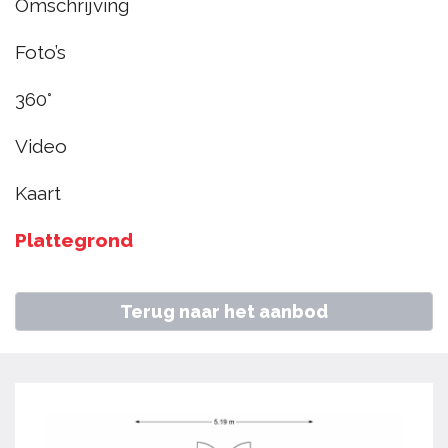
Omschrijving
Zwaag
Foto’s
€ 380.000
k.k.
360°
Video
Home
Aanbod
Wierdijk 157, Zwaag
Kaart
Plattegrond
Terug naar het aanbod