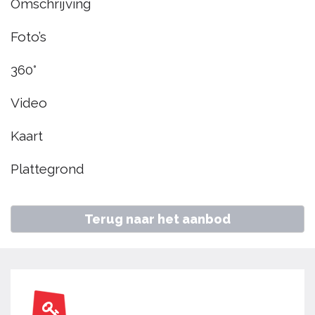
Omschrijving
Avenhorn
Foto’s
€ 345.000
k.k.
360°
Video
Home
Aanbod
Wieken 63, Avenhorn
Kaart
Plattegrond
Terug naar het aanbod