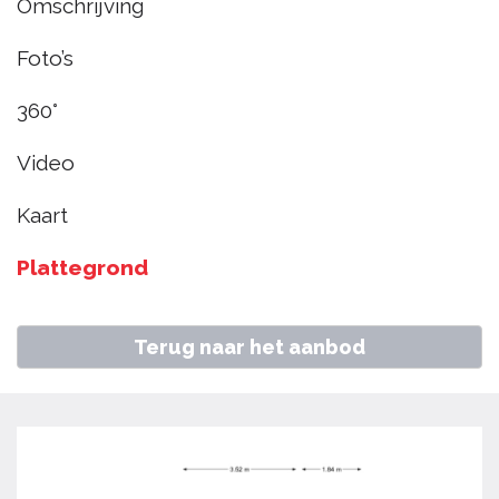
Omschrijving
Westwoud
Foto’s
€ 350.000
k.k.
360°
Video
Home
Aanbod
Schakelstraat 55, Westwoud
Kaart
Plattegrond
Terug naar het aanbod