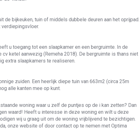
it de bijkeuken, tuin of middels dubbele deuren aan het oprijpad.
 verdiepingsvloer.
eft u toegang tot een slaapkamer en een bergruimte. In de
de cv ketel aanwezig (Remeha 2018). De bergruimte is thans niet
ig extra slaapkamers te realiseren.
onnige zuiden. Een heerlijk diepe tuin van 663m2 (circa 25m
nog alle kanten mee op kunt.
jstaande woning waar u zelf de puntjes op de i kan zetten? Dan
gen waard! Heeft u interesse in deze woning en wilt u deze
digen wij u graag uit om de woning vrijblijvend te bezichtigen.
nda, onze website of door contact op te nemen met Optima