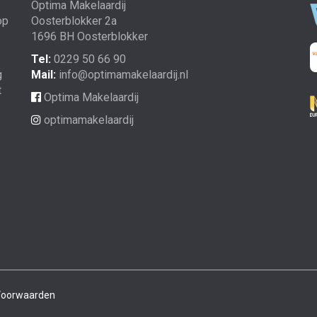
Optima Makelaardij
op
Oosterblokker 2a
1696 BH Oosterblokker
Tel:
0229 50 66 90
g
Mail:
info@optimamakelaardij.nl
t
Optima Makelaardij
optimamakelaardij
 Voorwaarden