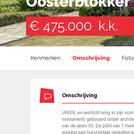
Oosterblokker
€ 475.000
k.k.
Kenmerken
Omschrijving
Foto
Omschrijving
UNIEK, en wellicht enig in zijn so
monument) gebouwd onder archite
van de jaren 30. De plint van 1 me
woning een horizontale geleding w