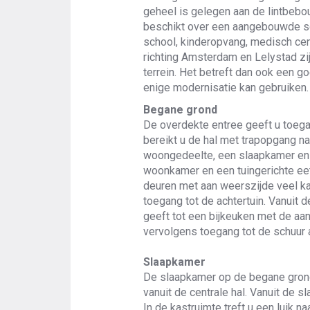
geheel is gelegen aan de lintbeb
beschikt over een aangebouwde sc
school, kinderopvang, medisch cen
richting Amsterdam en Lelystad zij
terrein. Het betreft dan ook een 
enige modernisatie kan gebruiken.
Begane grond
De overdekte entree geeft u toega
bereikt u de hal met trapopgang na
woongedeelte, een slaapkamer en h
woonkamer en een tuingerichte ee
deuren met aan weerszijde veel ka
toegang tot de achtertuin. Vanuit
geeft tot een bijkeuken met de aa
vervolgens toegang tot de schuur 
Slaapkamer
De slaapkamer op de begane grond
vanuit de centrale hal. Vanuit de 
In de kastruimte treft u een luik na