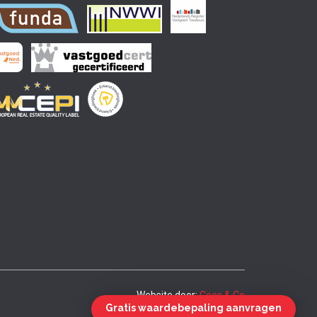
Website door:
Cees & Co
Gratis waardebepaling aanvragen