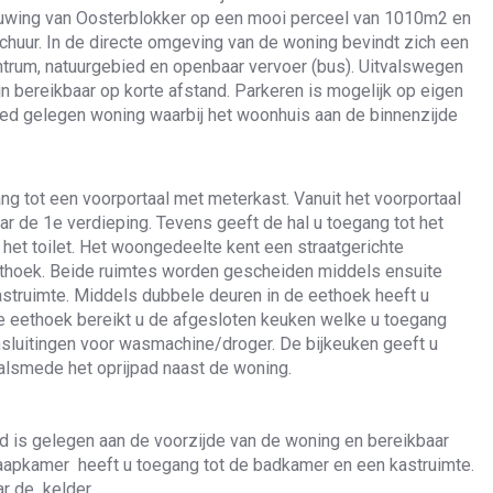
ouwing van Oosterblokker op een mooi perceel van 1010m2 en
huur. In de directe omgeving van de woning bevindt zich een
trum, natuurgebied en openbaar vervoer (bus). Uitvalswegen
n bereikbaar op korte afstand. Parkeren is mogelijk op eigen
goed gelegen woning waarbij het woonhuis aan de binnenzijde
ng tot een voorportaal met meterkast. Vanuit het voorportaal
ar de 1e verdieping. Tevens geeft de hal u toegang tot het
et toilet. Het woongedeelte kent een straatgerichte
thoek. Beide ruimtes worden gescheiden middels ensuite
struimte. Middels dubbele deuren in de eethoek heeft u
 de eethoek bereikt u de afgesloten keuken welke u toegang
nsluitingen voor wasmachine/droger. De bijkeuken geeft u
alsmede het oprijpad naast de woning.
 is gelegen aan de voorzijde van de woning en bereikbaar
slaapkamer heeft u toegang tot de badkamer en een kastruimte.
ar de kelder.