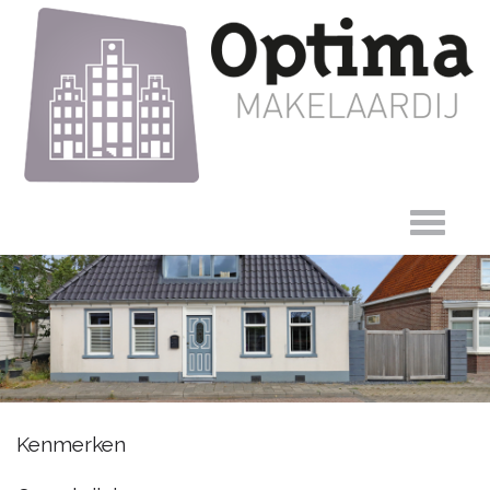
Oosteinde 126,
Kenmerken