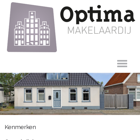
Oosteinde 126,
Kenmerken