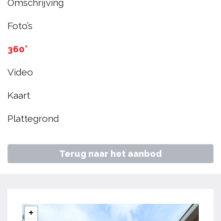
Omschrijving
Berkhout
Foto’s
€ 450.000
k.k.
360°
Video
Home
Aanbod
Oosteinde 126, Berkhout
Kaart
Plattegrond
Terug naar het aanbod