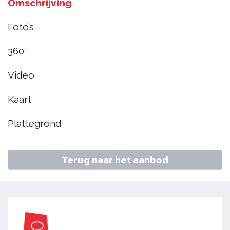
Omschrijving
26, Zwaag
Foto’s
€ 375.000
k.k.
360°
Video
Home
Aanbod
Munnikenwoud 26, Zwaag
Kaart
Plattegrond
Terug naar het aanbod