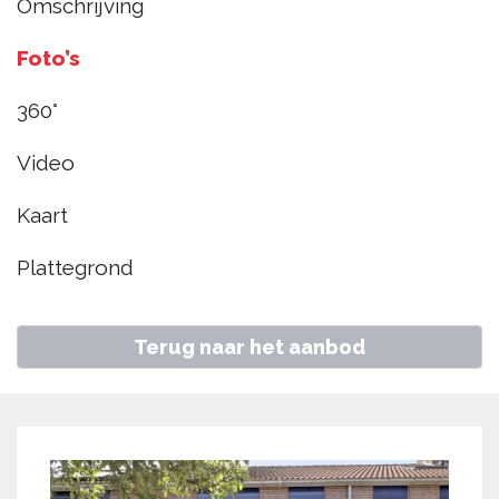
Omschrijving
26, Zwaag
Foto’s
€ 375.000
k.k.
360°
Video
Home
Aanbod
Munnikenwoud 26, Zwaag
Kaart
Plattegrond
Terug naar het aanbod