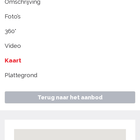
Omschrijving
101, Hoorn
Foto’s
€ 335.000
k.k.
360°
Video
Home
Aanbod
Han Hoekstrahof 101, Hoorn
Kaart
Plattegrond
Terug naar het aanbod