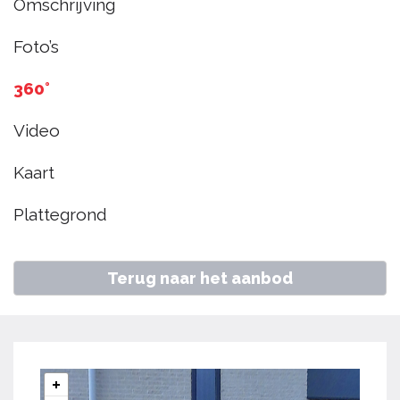
Omschrijving
101, Hoorn
Foto’s
€ 335.000
k.k.
360°
Video
Home
Aanbod
Han Hoekstrahof 101, Hoorn
Kaart
Plattegrond
Terug naar het aanbod