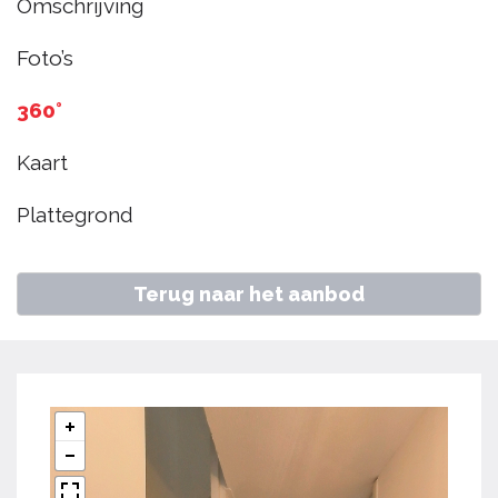
Omschrijving
€ 269.000
k.k.
Foto’s
Home
Aanbod
Poolster 69, Hoorn
360°
Kaart
Plattegrond
Terug naar het aanbod