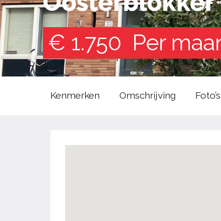
Oosterblokker
€ 1.750
Per maa
Kenmerken
Omschrijving
Foto’s