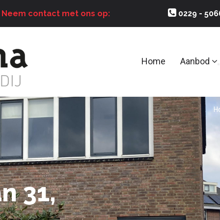
?
Neem contact met ons op:
0229 - 50
Home
Aanbod
H
n 31,