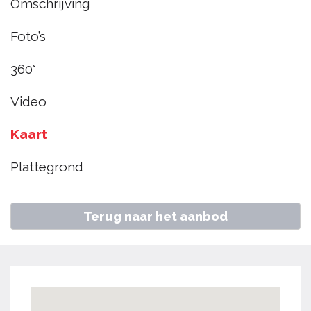
Omschrijving
Hoorn
Foto’s
€ 265.000
k.k.
360°
Video
Home
Aanbod
Kaap Hoorn 25, Hoorn
Kaart
Plattegrond
Terug naar het aanbod