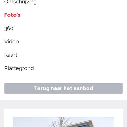
Omschrijving
Raedeckerhof 212,
Foto’s
Hoorn
360°
Video
€ 510.000
k.k.
Kaart
Home
Aanbod
John Raedeckerhof 212, Hoorn
Plattegrond
Terug naar het aanbod