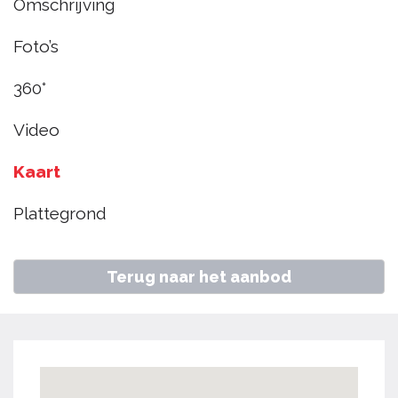
Omschrijving
10, Hoorn
Foto’s
€ 375.000
k.k.
360°
Video
Home
Aanbod
Han Hoekstrahof 10, Hoorn
Kaart
Plattegrond
Terug naar het aanbod