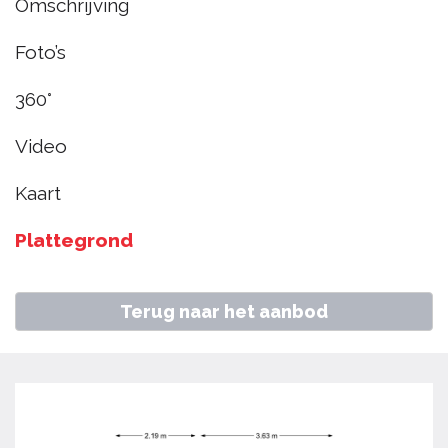
Omschrijving
Andijk
Foto’s
€ 280.000
k.k.
360°
Video
Home
Aanbod
Dwarsland 42, Andijk
Kaart
Plattegrond
Terug naar het aanbod