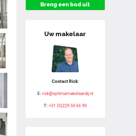
Breng een bod uit
Uw makelaar
Contact Rick:
E:
rick@optimamakelaardij.nl
T:
+31 (0)229 50 66 90