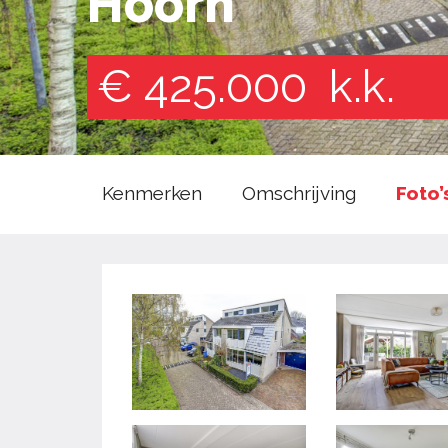
Hoorn
€ 425.000
k.k.
Kenmerken
Omschrijving
Foto’