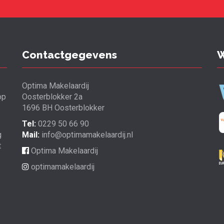
Contactgegevens
W
Optima Makelaardij
op
Oosterblokker 2a
1696 BH Oosterblokker
Tel:
0229 50 66 90
g
Mail:
info@optimamakelaardij.nl
t
Optima Makelaardij
optimamakelaardij