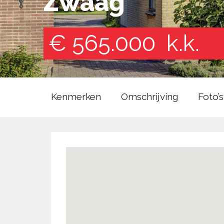
Zwaag
€ 565.000
k.k.
Kenmerken
Omschrijving
Foto’s