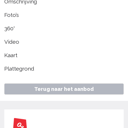
Omschrijving
€ 365.000
k.k.
Foto’s
Home
Aanbod
Acacia 15, Hoorn
360°
Video
Kaart
Plattegrond
Terug naar het aanbod