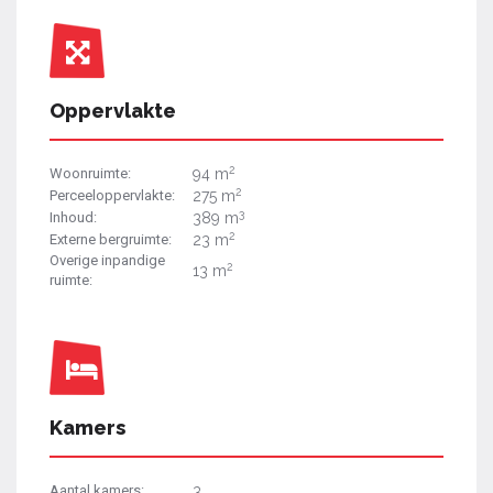
Oppervlakte
2
Woonruimte:
94 m
2
Perceeloppervlakte:
275 m
3
Inhoud:
389 m
2
Externe bergruimte:
23 m
Overige inpandige
2
13 m
ruimte:
Kamers
Aantal kamers:
3