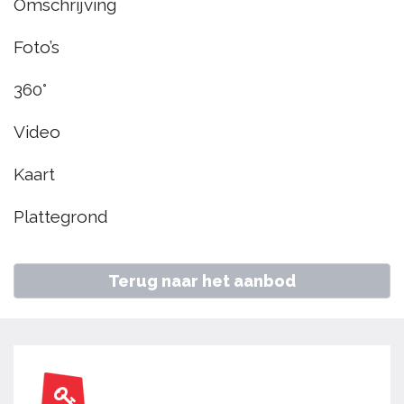
Omschrijving
Blokker
Foto’s
€ 365.000
k.k.
360°
Video
Home
Aanbod
Wytemastraat 13, Blokker
Kaart
Plattegrond
Terug naar het aanbod