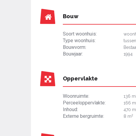
Bouw
Soort woonhuis:
woonh
Type woonhuis:
tusse
Bouwvorm:
Besta
Bouwjaar:
1994
Oppervlakte
Woonruimte:
136 m
Perceeloppervlakte:
166 m
Inhoud:
470 m
2
Externe bergruimte:
8 m