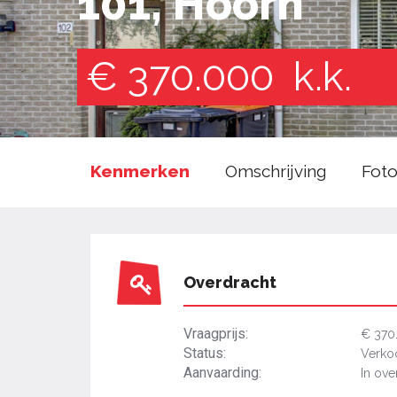
101, Hoorn
€ 370.000
k.k.
Kenmerken
Omschrijving
Foto
Overdracht
Vraagprijs:
€ 370
Status:
Verko
Aanvaarding:
In ove