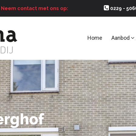
?
Neem contact met ons op:
0229 - 50
Home
Aanbod
erghof