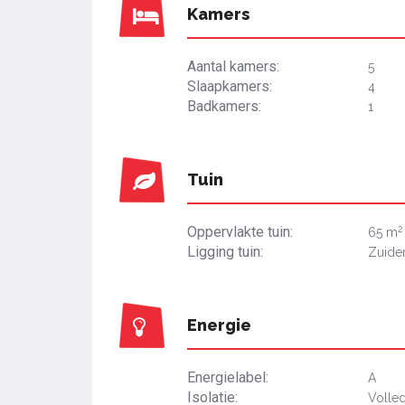
Kamers
Aantal kamers:
5
Slaapkamers:
4
Badkamers:
1
Tuin
2
Oppervlakte tuin:
65 m
Ligging tuin:
Zuide
Energie
Energielabel:
A
Isolatie:
Volled