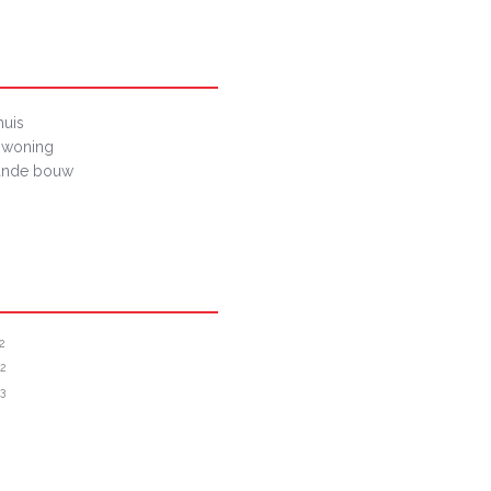
uis
nwoning
ande bouw
2
2
3