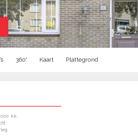
’s
360°
Kaart
Plattegrond
.000 k.k.
cht
rleg